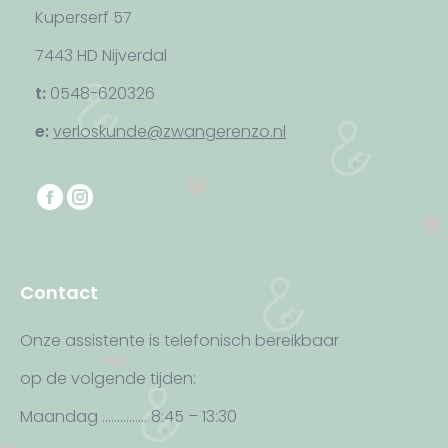
Kuperserf 57
7443 HD Nijverdal
t:
0548-620326
e:
verloskunde@zwangerenzo.nl
Vind ons op:
F
I
a
n
c
s
e
t
Contact
b
a
o
g
Onze assistente is telefonisch bereikbaar
o
r
op de volgende tijden:
k
a
p
m
Maandag …………… 8:45 – 13:30
a
p