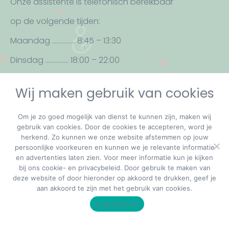
o
g
Onze assistente is telefonisch bereikbaar
o
r
op de volgende tijden:
k
a
p
m
Maandag …………… 8:45 – 13:30
a
p
Dinsdag …………… 18:00 – 22:00
g
a
Woensdag ………… 8:45 – 13:30
e
g
Wij maken gebruik van cookies
o
e
Donderdag ………… 8:45 – 13:30
p
o
Vrijdag ………………… 8:45 – 13:30
Om je zo goed mogelijk van dienst te kunnen zijn, maken wij
e
p
gebruik van cookies. Door de cookies te accepteren, word je
n
e
herkend. Zo kunnen we onze website afstemmen op jouw
s
n
persoonlijke voorkeuren en kunnen we je relevante informatie
en advertenties laten zien. Voor meer informatie kun je kijken
i
s
bij ons cookie- en privacybeleid. Door gebruik te maken van
n
i
deze website of door hieronder op akkoord te drukken, geef je
n
n
aan akkoord te zijn met het gebruik van cookies.
e
n
Ik ga akkoord
MOOI! media & more
Spoed (24/7)
06-20103048
Pretecho laten maken?
w
e
w
w