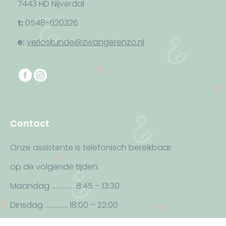
7443 HD Nijverdal
t:
0548-620326
e:
verloskunde@zwangerenzo.nl
Vind ons op:
F
I
a
n
c
s
e
t
Contact
b
a
o
g
Onze assistente is telefonisch bereikbaar
o
r
op de volgende tijden:
k
a
p
m
Maandag …………… 8:45 – 13:30
a
p
Dinsdag …………… 18:00 – 22:00
g
a
Woensdag ………… 8:45 – 13:30
e
g