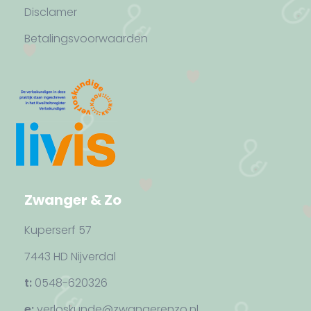
Disclamer
Betalingsvoorwaarden
Zwanger & Zo
Kuperserf 57
7443 HD Nijverdal
t:
0548-620326
e:
verloskunde@zwangerenzo.nl