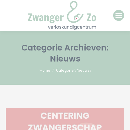
Categorie Archieven:
Nieuws
Je bent hier:
Home
Categorie \ Nieuws\