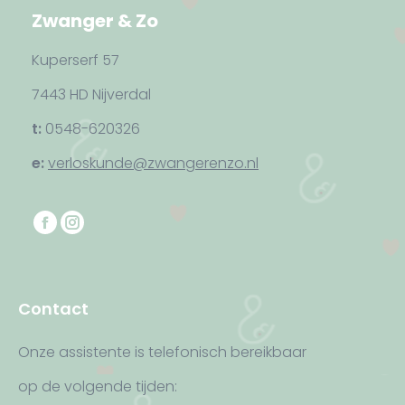
Zwanger & Zo
Kuperserf 57
7443 HD Nijverdal
t:
0548-620326
e:
verloskunde@zwangerenzo.nl
Vind ons op:
F
I
a
n
c
s
e
t
Contact
b
a
o
g
Onze assistente is telefonisch bereikbaar
o
r
op de volgende tijden:
k
a