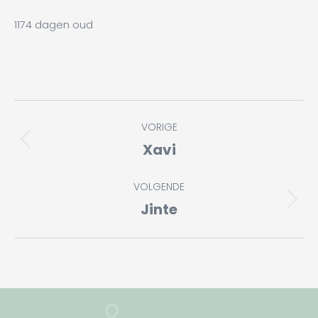
1174 dagen oud
Album
VORIGE
navigatie
Xavi
Vorig
album:
VOLGENDE
Jinte
Volgend
album: