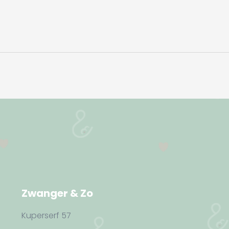
Volgend
album:
Zwanger & Zo
Kuperserf 57