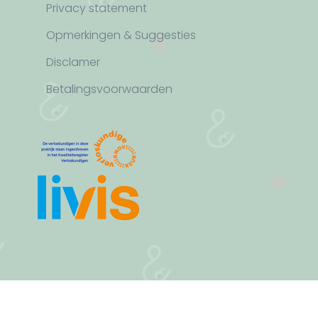
Privacy statement
Opmerkingen & Suggesties
Disclamer
Betalingsvoorwaarden