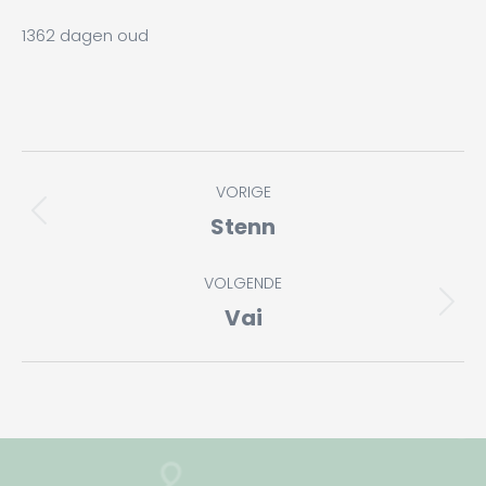
1362 dagen oud
Album
VORIGE
navigatie
Stenn
Vorig
album:
VOLGENDE
Vai
Volgend
album: