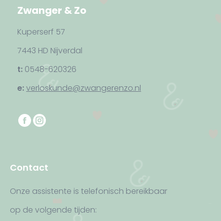
Zwanger & Zo
Kuperserf 57
7443 HD Nijverdal
t:
0548-620326
e:
verloskunde@zwangerenzo.nl
Vind ons op:
F
I
a
n
c
s
e
t
Contact
b
a
o
g
Onze assistente is telefonisch bereikbaar
o
r
op de volgende tijden:
k
a