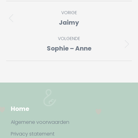
Album
VORIGE
navigatie
Jaimy
Vorig
album:
VOLGENDE
Sophie – Anne
Volgend
album:
Home
Algemene voorwaarden
Privacy statement