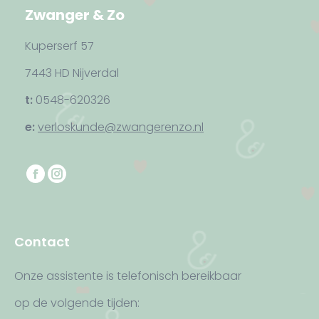
Zwanger & Zo
Kuperserf 57
7443 HD Nijverdal
t:
0548-620326
e:
verloskunde@zwangerenzo.nl
Vind ons op:
F
I
a
n
c
s
e
t
Contact
b
a
o
g
Onze assistente is telefonisch bereikbaar
o
r
op de volgende tijden:
k
a