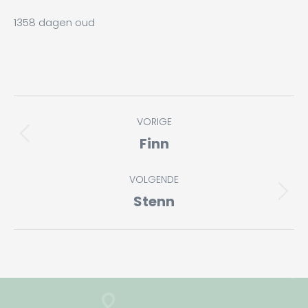
1358 dagen oud
Album
VORIGE
navigatie
Finn
Vorig
album:
VOLGENDE
Stenn
Volgend
album: