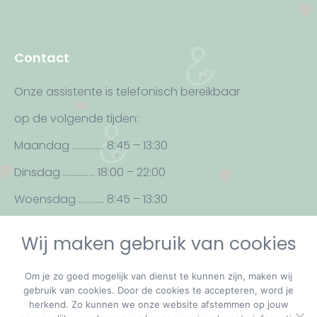
a
n
c
s
e
t
Contact
b
a
o
g
Onze assistente is telefonisch bereikbaar
o
r
op de volgende tijden:
k
a
p
m
Maandag …………… 8:45 – 13:30
a
p
Dinsdag …………… 18:00 – 22:00
g
a
Woensdag ………… 8:45 – 13:30
e
g
o
e
Donderdag ………… 8:45 – 13:30
p
o
Wij maken gebruik van cookies
Vrijdag ………………… 8:45 – 13:30
e
p
n
e
Om je zo goed mogelijk van dienst te kunnen zijn, maken wij
s
n
gebruik van cookies. Door de cookies te accepteren, word je
herkend. Zo kunnen we onze website afstemmen op jouw
i
s