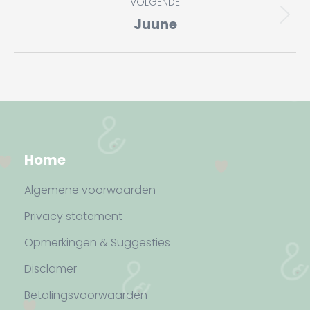
VOLGENDE
Juune
Volgend
album:
Home
Algemene voorwaarden
Privacy statement
Opmerkingen & Suggesties
Disclamer
Betalingsvoorwaarden