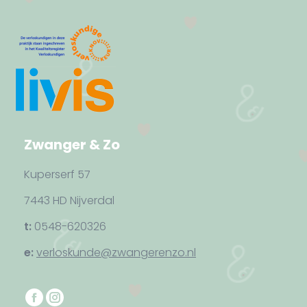
Zwanger & Zo
Kuperserf 57
7443 HD Nijverdal
t:
0548-620326
e:
verloskunde@zwangerenzo.nl
Vind ons op:
F
I