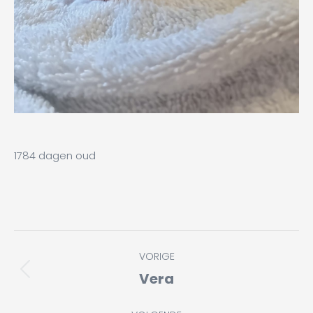
1784 dagen oud
Album
VORIGE
navigatie
Vera
Vorig
album: