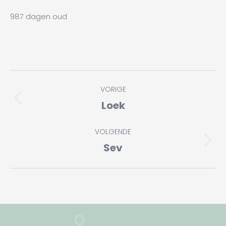
987 dagen oud
Album
VORIGE
navigatie
Loek
Vorig
album:
VOLGENDE
Sev
Volgend
album: