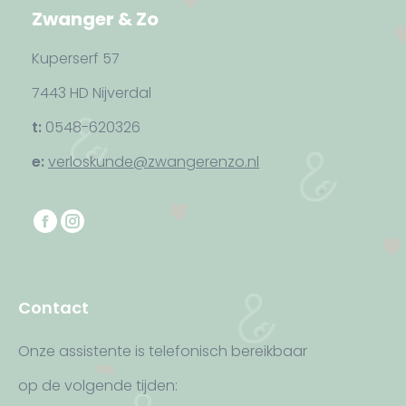
Zwanger & Zo
Kuperserf 57
7443 HD Nijverdal
t:
0548-620326
e:
verloskunde@zwangerenzo.nl
Vind ons op:
F
I
a
n
c
s
e
t
Contact
b
a
o
g
Onze assistente is telefonisch bereikbaar
o
r
op de volgende tijden:
k
a