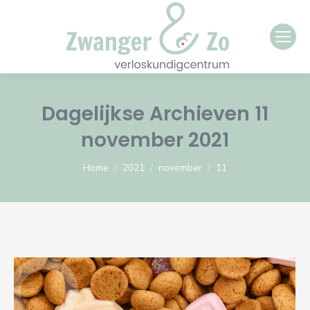
Dagelijkse Archieven
11
november 2021
Je bent hier:
Home
2021
november
11