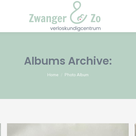
Albums Archive:
Je bent hier:
Home
Photo Album