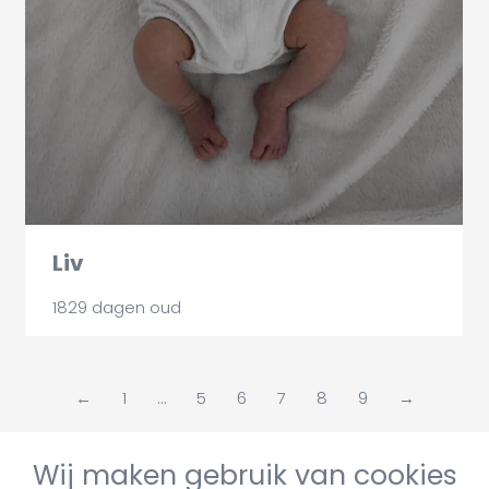
Liv
1829 dagen oud
←
1
…
5
6
7
8
9
→
Wij maken gebruik van cookies