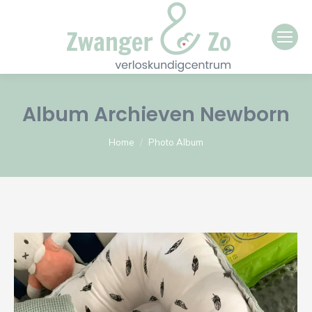
Album Archieven
Newborn
Je bent hier:
Home
Photo Album