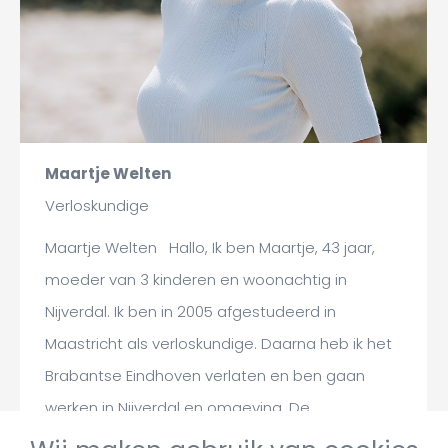
Maartje Welten
Verloskundige
Maartje Welten Hallo, Ik ben Maartje, 43 jaar,
moeder van 3 kinderen en woonachtig in
Nijverdal. Ik ben in 2005 afgestudeerd in
Maastricht als verloskundige. Daarna heb ik het
Brabantse Eindhoven verlaten en ben gaan
werken in Nijverdal en omgeving. De
verloskunde is een heerlijk vak waar ik